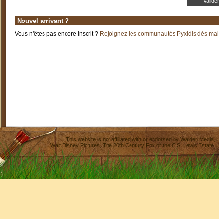
Nouvel arrivant ?
Vous n'êtes pas encore inscrit ?
Rejoignez les communautés Pyxidis dès main
This website is not affiliated with or endorsed by
Walden Media
,
Walt Disney Pictures
,
The 20th Century Fox
or the C.S. Lewis Estate.