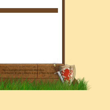
- No copyright infringement intended
|
Contacter le site
|
Mises à jour
|
Plan du site