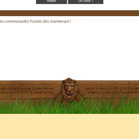
Un oubli ?
les communautés Pyxidis dès maintenant !
ted with or endorsed by
Walden Media
,
Narnia France
©
2005-2026
Pyxidis
entury Fox
or the C.S. Lewis Estate.
Conditions d'utilisation
|
Accessibilité