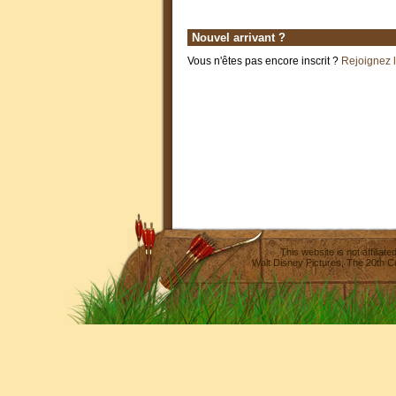
Nouvel arrivant ?
Vous n'êtes pas encore inscrit ?
Rejoignez 
This website is not affilia
Walt Disney Pictures
,
The 20th C