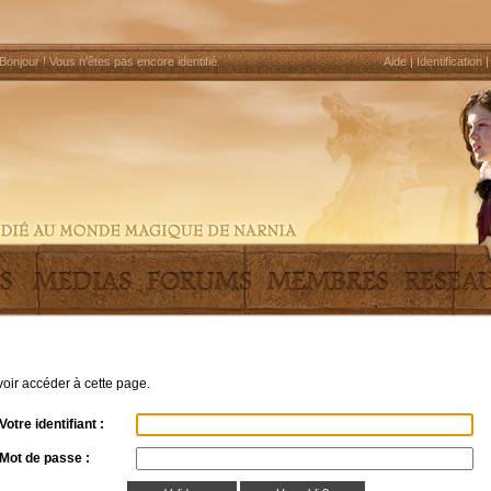
Bonjour !
Vous n'êtes pas encore identifié
.
Aide
|
Identification
uvoir accéder à cette page.
Votre identifiant :
Mot de passe :