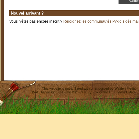
Nouvel arrivant ?
Vous n'êtes pas encore inscrit ?
Rejoignez les communautés Pyxidis dès main
This website is not affiliated with or endorsed by
Walden Media
,
Walt Disney Pictures
,
The 20th Century Fox
or the C.S. Lewis Estate.