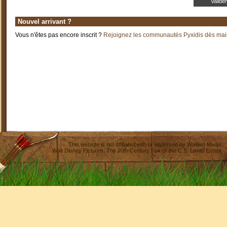
Nouvel arrivant ?
Vous n'êtes pas encore inscrit ?
Rejoignez les communautés Pyxidis dès main
This website is not affiliated with or endorsed by
Walden Media
,
Walt Disney Pictures
,
The 20th Century Fox
or the C.S. Lewis Estate.