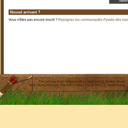
Nouvel arrivant ?
Vous n'êtes pas encore inscrit ?
Rejoignez les communautés Pyxidis dès main
This website is not affiliated with or endorsed by
Walden Media
,
Walt Disney Pictures
,
The 20th Century Fox
or the C.S. Lewis Estate.