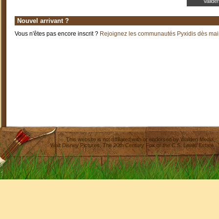
Nouvel arrivant ?
Vous n'êtes pas encore inscrit ?
Rejoignez les communautés Pyxidis dès main
This website is not affiliated with or endorsed by
Walden Media
,
Walt Disney Pictures
,
The 20th Century Fox
or the C.S. Lewis Estate.