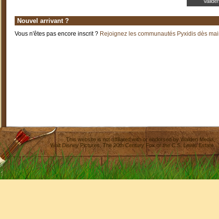
Nouvel arrivant ?
Vous n'êtes pas encore inscrit ?
Rejoignez les communautés Pyxidis dès main
This website is not affiliated with or endorsed by
Walden Media
,
Walt Disney Pictures
,
The 20th Century Fox
or the C.S. Lewis Estate.