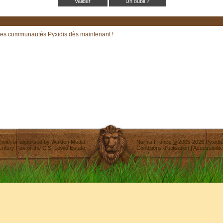
Un oubli ?
les communautés Pyxidis dès maintenant !
ted with or endorsed by
Walden Media
,
Narnia France
©
2005-2026
Pyxidis
entury Fox
or the C.S. Lewis Estate.
Conditions d'utilisation
|
Accessibilité