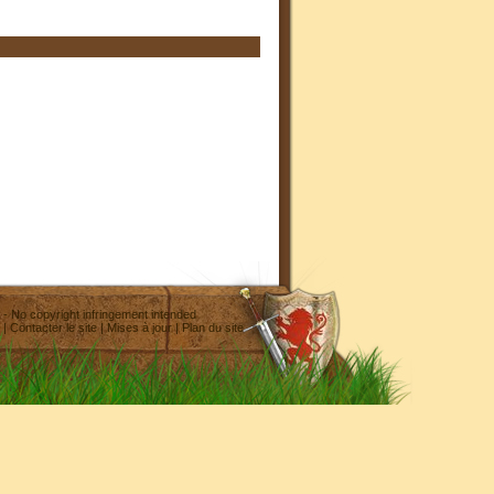
- No copyright infringement intended
|
Contacter le site
|
Mises à jour
|
Plan du site