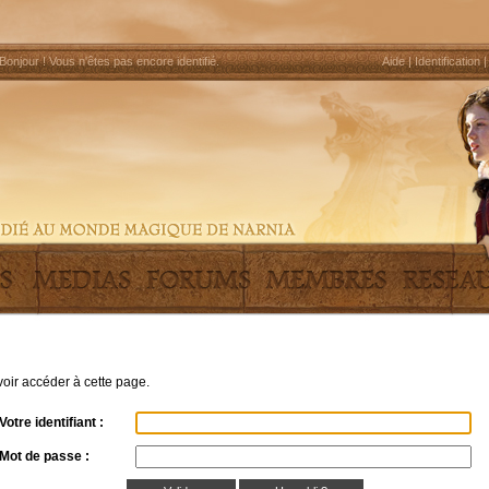
Bonjour !
Vous n'êtes pas encore identifié
.
Aide
|
Identification
uvoir accéder à cette page.
Votre identifiant :
Mot de passe :