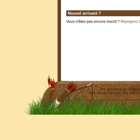
Nouvel arrivant ?
Vous n'êtes pas encore inscrit ?
Rejoignez 
This website is not affilia
Walt Disney Pictures
,
The 20th C