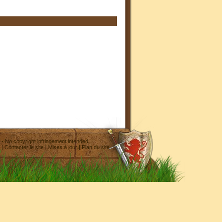
- No copyright infringement intended
|
Contacter le site
|
Mises à jour
|
Plan du site