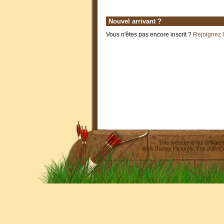
Nouvel arrivant ?
Vous n'êtes pas encore inscrit ?
Rejoignez 
This website is not affilia
Walt Disney Pictures
,
The 20th C