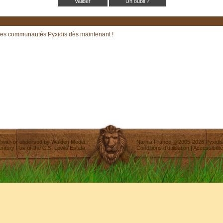
Un oubli ?
les communautés Pyxidis dès maintenant !
ted with or endorsed by
Walden Media
,
Narnia France
©
2005-2026
Pyxidis
entury Fox
or the C.S. Lewis Estate.
Conditions d'utilisation
|
Accessibilité