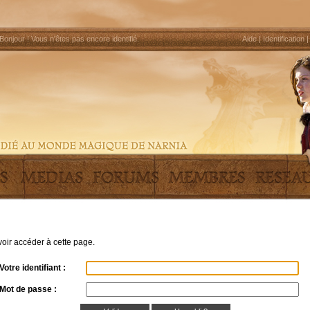
Bonjour !
Vous n'êtes pas encore identifié
.
Aide
|
Identification
uvoir accéder à cette page.
Votre identifiant :
Mot de passe :