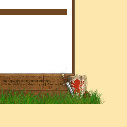
- No copyright infringement intended
|
Contacter le site
|
Mises à jour
|
Plan du site