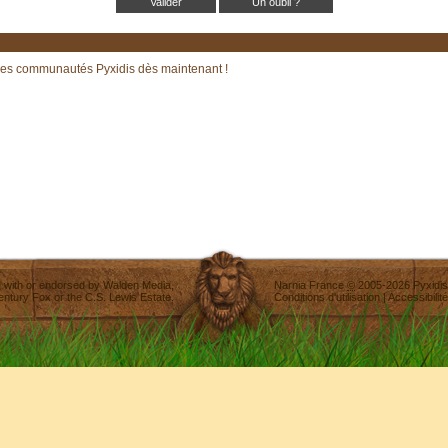
Un oubli ?
les communautés Pyxidis dès maintenant !
ted with or endorsed by
Walden Media
,
Narnia France
©
2005-2026
Pyxidis
entury Fox
or the C.S. Lewis Estate.
Conditions d'utilisation
|
Accessibilité