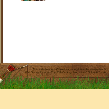
This website is not affiliated with or endorsed by
Walden Media
,
Walt Disney Pictures
,
The 20th Century Fox
or the C.S. Lewis Estate.