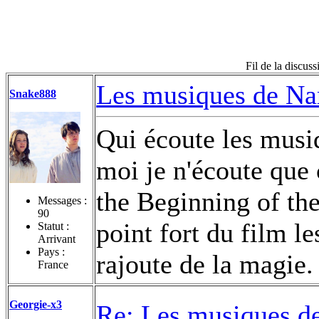
Fil de la discu
Les musiques de Na
Snake888
Qui écoute les musi
moi je n'écoute que
the Beginning of th
Messages :
90
point fort du film l
Statut :
Arrivant
Pays :
rajoute de la magie.
France
Georgie-x3
Re: Les musiques d