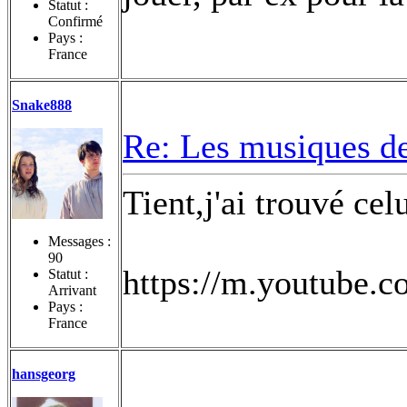
Statut :
Confirmé
Pays :
France
Snake888
Re: Les musiques d
Tient,j'ai trouvé ce
Messages :
90
https://m.youtube.
Statut :
Arrivant
Pays :
France
hansgeorg