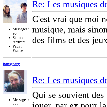
Re: Les musiques d
C'est vrai que moi n
musique, mais sinon
Messages :
90
des films et des jeu
Statut :
Arrivant
Pays :
France
hansgeorg
Re: Les musiques d
Qui se souvient des
Messages :
jouer, par ex pour 
772