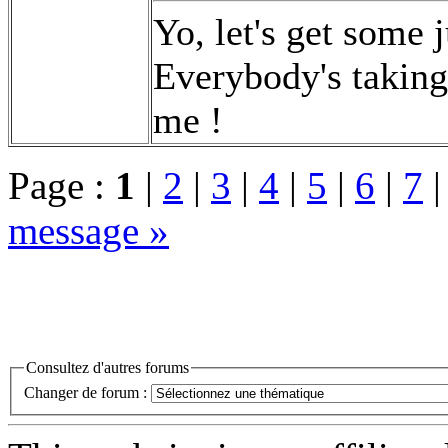
Yo, let's get some 
Everybody's taking 
me !
Page :
1
|
2
|
3
|
4
|
5
|
6
|
7
message »
Consultez d'autres forums
Changer de forum :