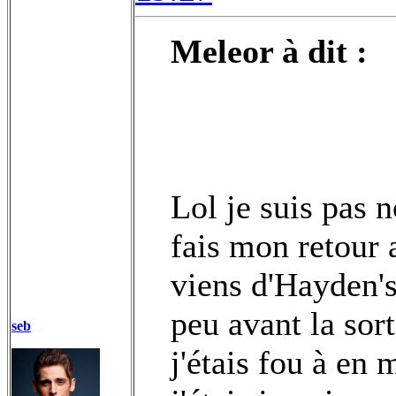
Meleor à dit :
Lol je suis pas 
fais mon retour 
viens d'Hayden's
peu avant la sor
seb
j'étais fou à en