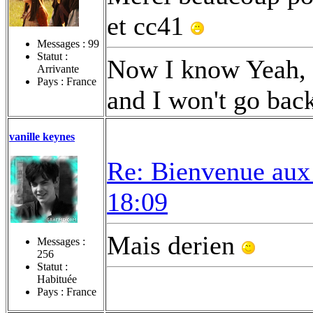
et cc41
Messages :
99
Statut :
Now I know Yeah, t
Arrivante
Pays : France
and I won't go bac
vanille keynes
Re: Bienvenue aux
18:09
Mais derien
Messages :
256
Statut :
Habituée
Pays : France