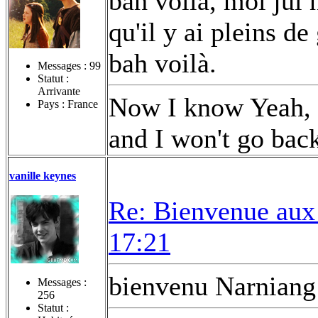
bah voilà, moi jui n
qu'il y ai pleins d
bah voilà.
Messages :
99
Statut :
Arrivante
Now I know Yeah, t
Pays : France
and I won't go bac
vanille keynes
Re: Bienvenue aux
17:21
bienvenu Narnian
Messages :
256
Statut :