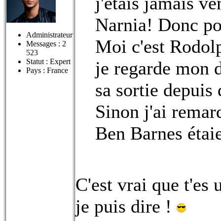
j'étais jamais 
Narnia! Donc po
Administrateur
Moi c'est Rodolp
Messages :
2
523
Statut : Expert
je regarde mon d
Pays : France
sa sortie depuis
Sinon j'ai rema
Ben Barnes étai
C'est vrai que t'es 
je puis dire !