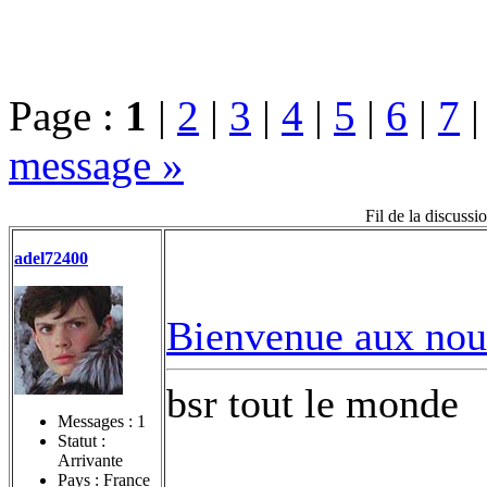
Page :
1
|
2
|
3
|
4
|
5
|
6
|
7
message »
Fil de la discuss
adel72400
Bienvenue aux nou
bsr tout le monde
Messages :
1
Statut :
Arrivante
Pays : France