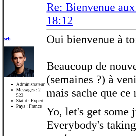
Re: Bienvenue aux
18:12
Oui bienvenue à toi
seb
Beaucoup de nouvea
(semaines ?) à veni
Administrateur
mais sache que ce 
Messages :
2
523
Statut : Expert
Pays : France
Yo, let's get some 
Everybody's taking 