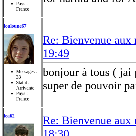
Pays :
France
louloune67
Re: Bienvenue aux 
19:49
bonjour à tous ( jai p
Messages :
33
super de pouvoir par
Statut :
Arrivante
Pays :
France
lea62
Re: Bienvenue aux 
18:30