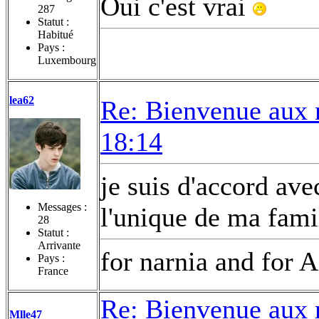
Oui c'est vrai
287
Statut :
Habitué
Pays :
Luxembourg
lea62
Re: Bienvenue aux 
18:14
je suis d'accord av
Messages :
l'unique de ma fami
28
Statut :
Arrivante
for narnia and for A
Pays :
France
Re: Bienvenue aux 
Mlle47