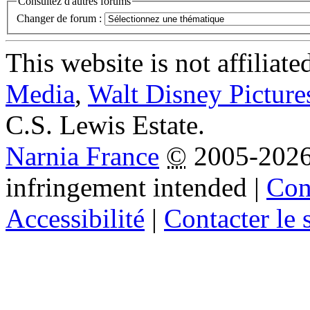
Consultez d'autres forums
Changer de forum :
This website is not affiliat
Media
,
Walt Disney Picture
C.S. Lewis Estate.
Narnia France
©
2005-202
infringement intended
|
Cond
Accessibilité
|
Contacter le s