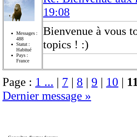
19:08
Bienvenue à vous tou
Messages :
488
topics ! :)
Statut :
Habitué
Pays :
France
Page :
1 ...
|
7
|
8
|
9
|
10
|
1
Dernier message »