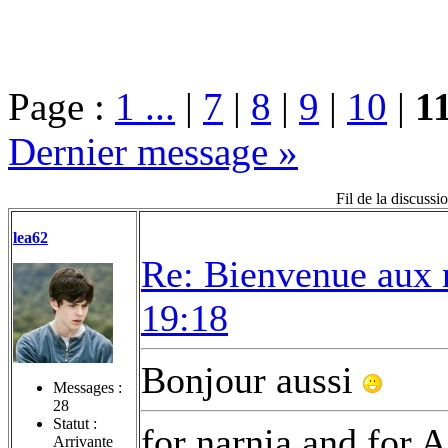
Page :
1 ...
|
7
|
8
|
9
|
10
|
1
Dernier message »
Fil de la discuss
lea62
Re: Bienvenue aux 
19:18
Bonjour aussi
Messages :
28
Statut :
for narnia and for A
Arrivante