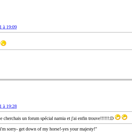
1 à 19:09
1 à 19:28
e cherchais un forum spécial narnia et j'ai enfin trouve!!!!!!:D
i'm sorry- get down of my horse!-yes your majesty!"