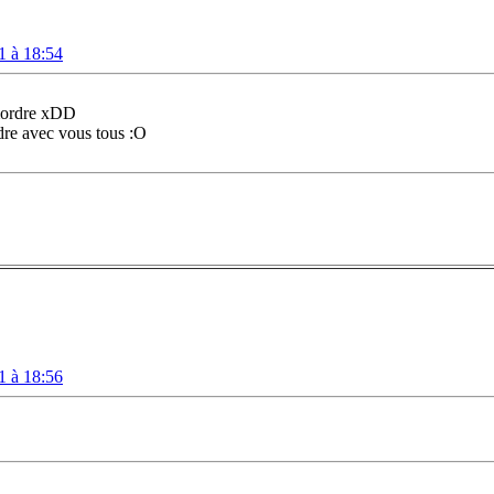
1 à 18:54
 mordre xDD
ndre avec vous tous :O
1 à 18:56