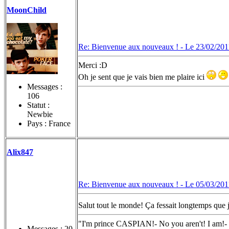
MoonChild
Re: Bienvenue aux nouveaux ! -
Le 23/02/201
Merci :D
Oh je sent que je vais bien me plaire ici
Messages :
106
Statut :
Newbie
Pays : France
Alix847
Re: Bienvenue aux nouveaux ! -
Le 05/03/201
Salut tout le monde! Ça fessait longtemps que j
"I'm prince CASPIAN!- No you aren't! I am!- 
Messages :
20