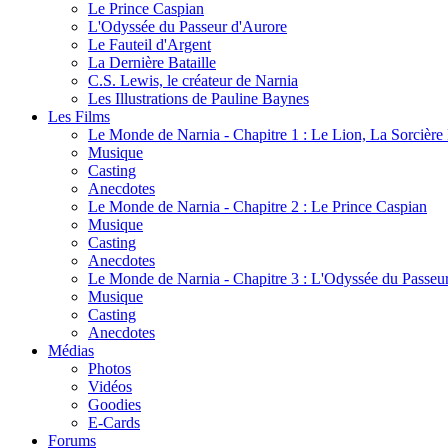
Le Prince Caspian
L'Odyssée du Passeur d'Aurore
Le Fauteil d'Argent
La Dernière Bataille
C.S. Lewis, le créateur de Narnia
Les Illustrations de Pauline Baynes
Les Films
Le Monde de Narnia - Chapitre 1 : Le Lion, La Sorcièr
Musique
Casting
Anecdotes
Le Monde de Narnia - Chapitre 2 : Le Prince Caspian
Musique
Casting
Anecdotes
Le Monde de Narnia - Chapitre 3 : L'Odyssée du Passeu
Musique
Casting
Anecdotes
Médias
Photos
Vidéos
Goodies
E-Cards
Forums