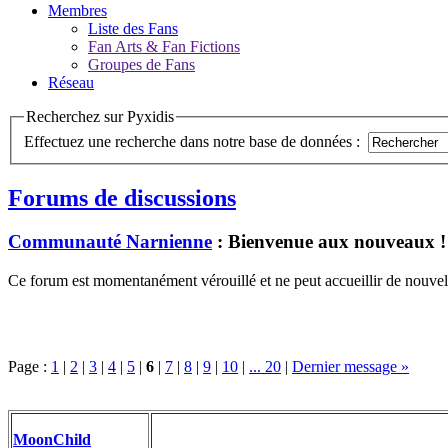
Membres
Liste des Fans
Fan Arts & Fan Fictions
Groupes de Fans
Réseau
Recherchez sur Pyxidis
Effectuez une recherche dans notre base de données :
Forums de discussions
Communauté Narnienne
: Bienvenue aux nouveaux !
Ce forum est momentanément vérouillé et ne peut accueillir de nouvell
Page :
1
|
2
|
3
|
4
|
5
|
6
|
7
|
8
|
9
|
10
|
... 20
|
Dernier message »
MoonChild