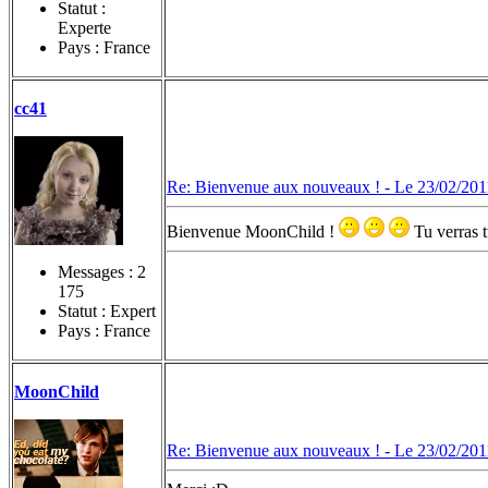
Statut :
Experte
Pays : France
cc41
Re: Bienvenue aux nouveaux ! -
Le 23/02/201
Bienvenue MoonChild !
Tu verras tu
Messages :
2
175
Statut : Expert
Pays : France
MoonChild
Re: Bienvenue aux nouveaux ! -
Le 23/02/201