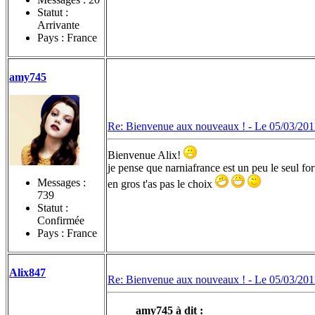
Statut :
Arrivante
Pays : France
amy745
Re: Bienvenue aux nouveaux ! -
Le 05/03/201
Bienvenue Alix!
je pense que narniafrance est un peu le seul fo
Messages :
en gros t'as pas le choix
739
Statut :
Confirmée
Pays : France
Alix847
Re: Bienvenue aux nouveaux ! -
Le 05/03/201
amy745 à dit :