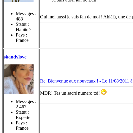
Messages :
Oui moi aussi je suis fan de moi ! Ahlàlà, une de 
488
Statut :
Habitué
Pays :
France
skandylove
Re: Bienvenue aux nouveaux ! -
Le 11/08/2011 à
MDR! Tes un sacré numero toi!
Messages :
2 467
Statut :
Experte
Pays :
France