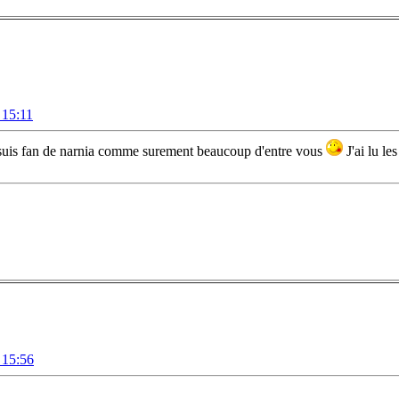
 15:11
e suis fan de narnia comme surement beaucoup d'entre vous
J'ai lu le
 15:56