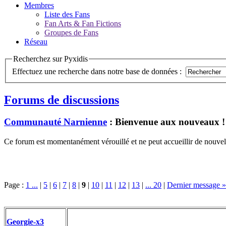
Membres
Liste des Fans
Fan Arts & Fan Fictions
Groupes de Fans
Réseau
Recherchez sur Pyxidis
Effectuez une recherche dans notre base de données :
Forums de discussions
Communauté Narnienne
: Bienvenue aux nouveaux !
Ce forum est momentanément vérouillé et ne peut accueillir de nouvell
Page :
1 ...
|
5
|
6
|
7
|
8
|
9
|
10
|
11
|
12
|
13
|
... 20
|
Dernier message »
Georgie-x3