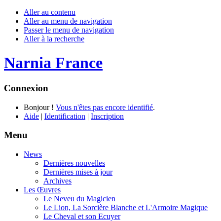
Aller au contenu
Aller au menu de navigation
Passer le menu de navigation
Aller à la recherche
Narnia France
Connexion
Bonjour !
Vous n'êtes pas encore identifié
.
Aide
|
Identification
|
Inscription
Menu
News
Dernières nouvelles
Dernières mises à jour
Archives
Les Œuvres
Le Neveu du Magicien
Le Lion, La Sorcière Blanche et L'Armoire Magique
Le Cheval et son Ecuyer