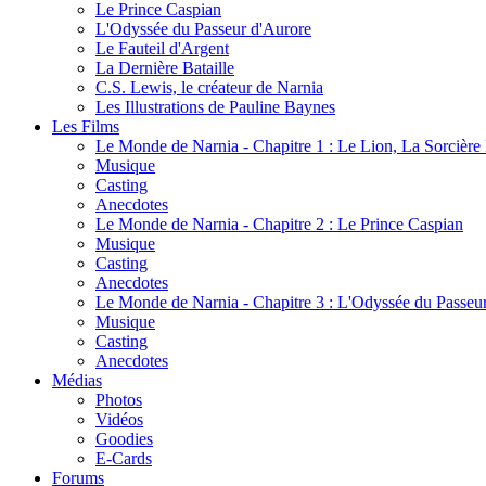
Le Prince Caspian
L'Odyssée du Passeur d'Aurore
Le Fauteil d'Argent
La Dernière Bataille
C.S. Lewis, le créateur de Narnia
Les Illustrations de Pauline Baynes
Les Films
Le Monde de Narnia - Chapitre 1 : Le Lion, La Sorcièr
Musique
Casting
Anecdotes
Le Monde de Narnia - Chapitre 2 : Le Prince Caspian
Musique
Casting
Anecdotes
Le Monde de Narnia - Chapitre 3 : L'Odyssée du Passeu
Musique
Casting
Anecdotes
Médias
Photos
Vidéos
Goodies
E-Cards
Forums