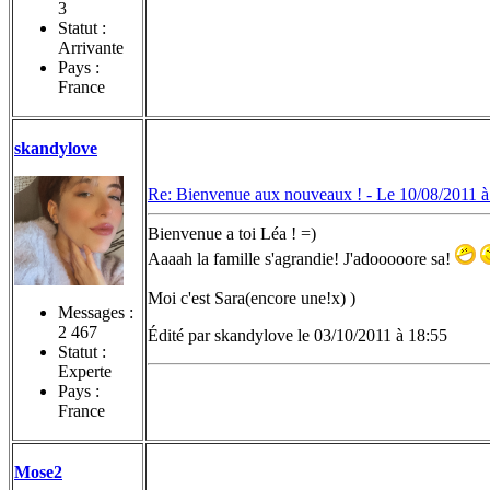
3
Statut :
Arrivante
Pays :
France
skandylove
Re: Bienvenue aux nouveaux ! -
Le 10/08/2011 à
Bienvenue a toi Léa ! =)
Aaaah la famille s'agrandie! J'adooooore sa!
Moi c'est Sara(encore une!x) )
Messages :
2 467
Édité par skandylove le 03/10/2011 à 18:55
Statut :
Experte
Pays :
France
Mose2