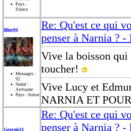
Pays :
France
Re: Qu'est ce qui v
liline94
penser à Narnia ? -
Vive la boisson qui
toucher!
Messages :
92
Vive Lucy et Edm
Statut :
Arrivante
Pays : Suisse
NARNIA ET POUR
Re: Qu'est ce qui v
penser à Narnia ? -
Georgie31