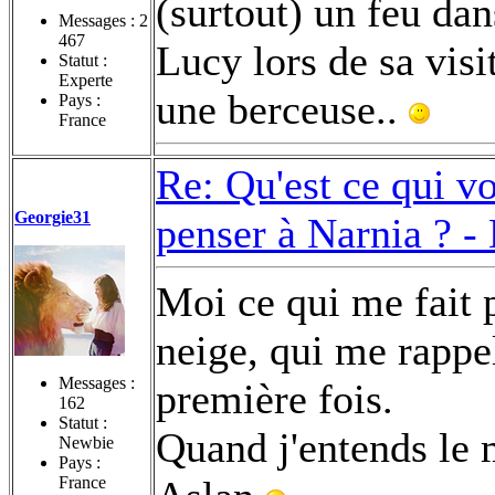
(surtout) un feu da
Messages :
2
467
Lucy lors de sa visi
Statut :
Experte
une berceuse..
Pays :
France
Re: Qu'est ce qui v
Georgie31
penser à Narnia ? -
Moi ce qui me fait p
neige, qui me rappe
Messages :
première fois.
162
Statut :
Quand j'entends le 
Newbie
Pays :
France