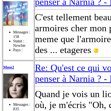
penser à Narnia ? -
C'est tellement beau 
armoires cher mon p
Messages :
meme que l'armoire
158
Statut :
Newbie
des ... etageres
Pays :
Re: Qu'est ce qui v
Mose2
penser à Narnia ? -
Quand je vois un lio
où, je m'écris "Oh, 
Messages :
835