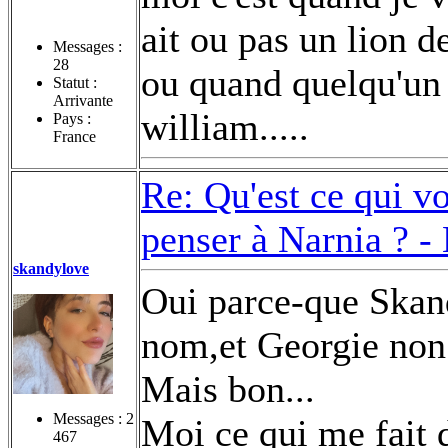
ait ou pas un lion d
Messages :
28
ou quand quelqu'un 
Statut :
Arrivante
william.....
Pays :
France
Re: Qu'est ce qui v
penser à Narnia ? -
skandylove
Oui parce-que Skan
nom,et Georgie non 
Mais bon...
Messages :
2
Moi ce qui me fait d
467