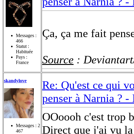
penser à Narnia ? -
Ça, ça me fait pens
Messages :
466
Statut :
Habituée
Source
: Deviantar
Pays :
France
skandylove
Re: Qu'est ce qui v
penser à Narnia ? -
OOoooh c'est trop 
Messages :
2
Direct que j'ai vu l
467