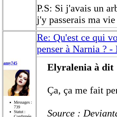
P.S: Si j'avais un a
j'y passerais ma vie
Re: Qu'est ce qui v
penser à Narnia ? -
amy745
Elyralenia à dit 
Ça, ça me fait pe
Messages :
739
Source
: Deviant
Statut :
Confirmée