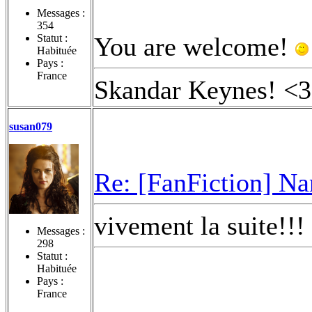
Messages :
354
Statut :
You are welcome!
Habituée
Pays :
France
Skandar Keynes! <3
susan079
Re: [FanFiction] Na
vivement la suite!!!
Messages :
298
Statut :
Habituée
Pays :
France