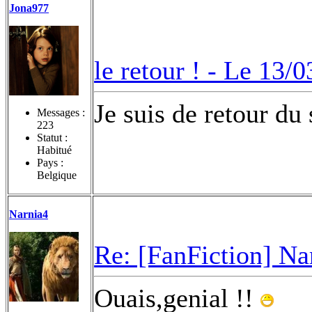
Jona977
le retour ! -
Le 13/0
Je suis de retour du 
Messages :
223
Statut :
Habitué
Pays :
Belgique
Narnia4
Re: [FanFiction] Na
Ouais,genial !!