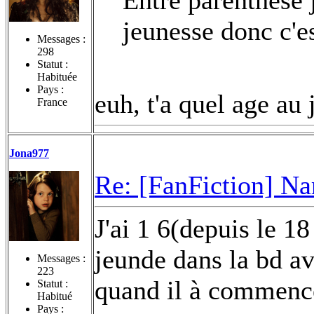
Entre parenthèse j
jeunesse donc c'e
Messages :
298
Statut :
Habituée
Pays :
euh, t'a quel age au 
France
Jona977
Re: [FanFiction] Na
J'ai 1 6(depuis le 18 
jeunde dans la bd av
Messages :
223
quand il à commencé
Statut :
Habitué
Pays :