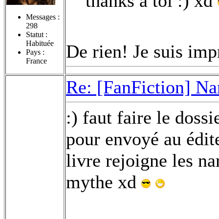
thanks à toi :) xd
Messages :
298
Statut :
Habituée
De rien! Je suis imp
Pays :
France
Re: [FanFiction] Na
:) faut faire le doss
pour envoyé au édit
livre rejoigne les nar
mythe xd