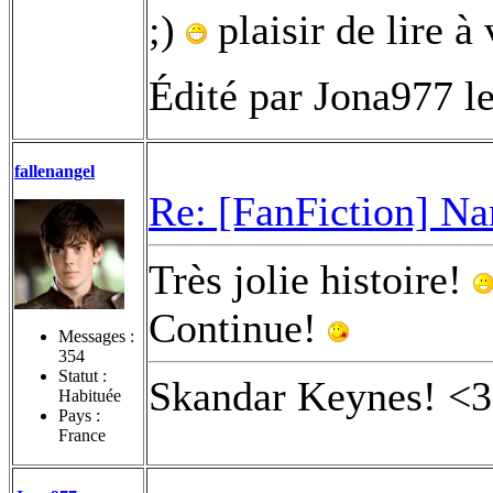
;)
plaisir de lire 
Édité par Jona977 l
fallenangel
Re: [FanFiction] Na
Très jolie histoire!
Continue!
Messages :
354
Statut :
Skandar Keynes! <3
Habituée
Pays :
France