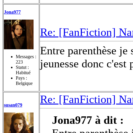
Jona977
Re: [FanFiction] Na
Entre parenthèse je s
Messages :
jeunesse donc c'est 
223
Statut :
Habitué
Pays :
Belgique
Re: [FanFiction] Na
susan079
Jona977 à dit :