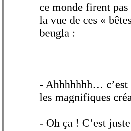
ce monde firent pas 
la vue de ces « bête
beugla :
- Ahhhhhhh… c’est q
les magnifiques créa
- Oh ça ! C’est just