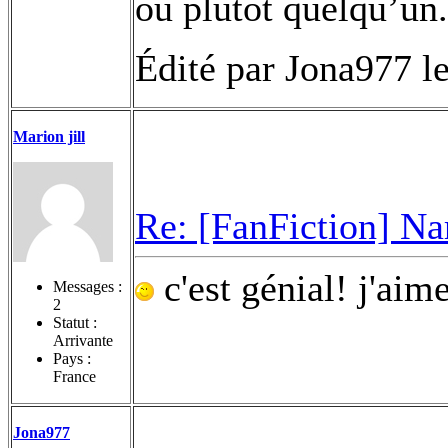
ou plutôt quelqu’un.
Édité par Jona977 l
Marion jill
Re: [FanFiction] Na
c'est génial! j'aim
Messages :
2
Statut :
Arrivante
Pays :
France
Jona977