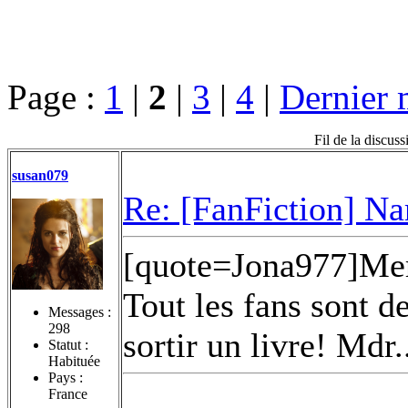
Page :
1
|
2
|
3
|
4
|
Dernier 
Fil de la discus
susan079
Re: [FanFiction] Na
[quote=Jona977]Merc
Tout les fans sont d
Messages :
298
sortir un livre! Mdr.
Statut :
Habituée
Pays :
France