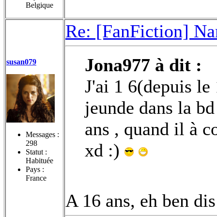
Belgique
Re: [FanFiction] Na
Jona977 à dit :
susan079
J'ai 1 6(depuis le 
jeunde dans la bd 
ans , quand il à 
Messages :
298
xd :)
Statut :
Habituée
Pays :
France
A 16 ans, eh ben di