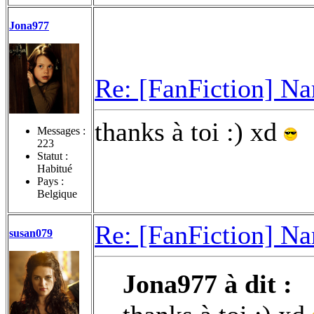
Jona977
Re: [FanFiction] Na
thanks à toi :) xd
Messages :
223
Statut :
Habitué
Pays :
Belgique
Re: [FanFiction] Na
susan079
Jona977 à dit :