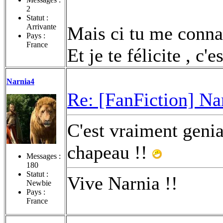
2
Statut :
Arrivante
Mais ci tu me connai
Pays :
France
Et je te félicite , c'e
Narnia4
Re: [FanFiction] Na
C'est vraiment genia
chapeau !!
Messages :
180
Statut :
Vive Narnia !!
Newbie
Pays :
France