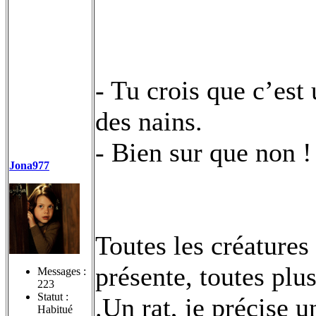
- Tu crois que c’es
des nains.
- Bien sur que non !
Jona977
Toutes les créatures
présente, toutes plu
Messages :
223
Statut :
.Un rat, je précise u
Habitué