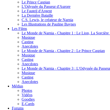
Le Prince Caspian
L'Odyssée du Passeur d'Aurore
Le Fauteil d'Argent
La Dernière Bataille
C.S. Lewis, le créateur de Narnia
Les Illustrations de Pauline Baynes
Les Films
Le Monde de Narnia - Chapitre 1 : Le Lion, La Sorcièr
Musique
Casting
Anecdotes
Le Monde de Narnia - Chapitre 2 : Le Prince Caspian
Musique
Casting
Anecdotes
Le Monde de Narnia - Chapitre 3 : L'Odyssée du Passeu
Musique
Casting
Anecdotes
Médias
Photos
Vidéos
Goodies
E-Cards
Forums