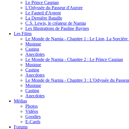
Le Prince Caspian
L'Odyssée du Passeur d'Aurore
Le Fauteil d'Argent
La Dernière Bataille
C.S. Lewis, le créateur de Narnia
Les Illustrations de Pauline Baynes
Les Films
Le Monde de Narnia - Chapitre 1 : Le Lion, La Sorcièr
Musique
Casting
Anecdotes
Le Monde de Narnia - Chapitre 2 : Le Prince Caspian
Musique
Casting
Anecdotes
Le Monde de Narnia - Chapitre 3 : L'Odyssée du Passeu
Musique
Casting
Anecdotes
Médias
Photos
Vidéos
Goodies
E-Cards
Forums