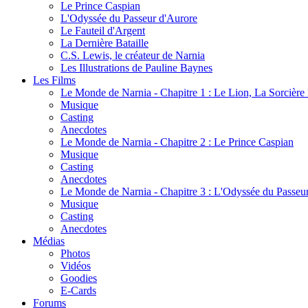
Le Prince Caspian
L'Odyssée du Passeur d'Aurore
Le Fauteil d'Argent
La Dernière Bataille
C.S. Lewis, le créateur de Narnia
Les Illustrations de Pauline Baynes
Les Films
Le Monde de Narnia - Chapitre 1 : Le Lion, La Sorcièr
Musique
Casting
Anecdotes
Le Monde de Narnia - Chapitre 2 : Le Prince Caspian
Musique
Casting
Anecdotes
Le Monde de Narnia - Chapitre 3 : L'Odyssée du Passeu
Musique
Casting
Anecdotes
Médias
Photos
Vidéos
Goodies
E-Cards
Forums