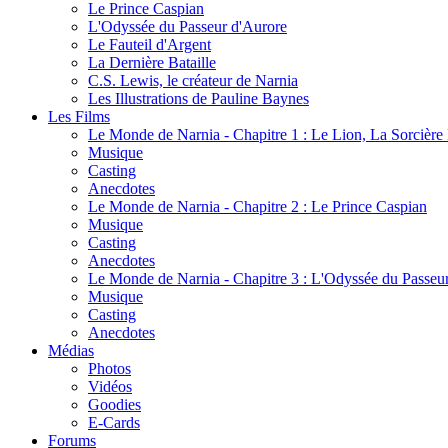
Le Prince Caspian
L'Odyssée du Passeur d'Aurore
Le Fauteil d'Argent
La Dernière Bataille
C.S. Lewis, le créateur de Narnia
Les Illustrations de Pauline Baynes
Les Films
Le Monde de Narnia - Chapitre 1 : Le Lion, La Sorcièr
Musique
Casting
Anecdotes
Le Monde de Narnia - Chapitre 2 : Le Prince Caspian
Musique
Casting
Anecdotes
Le Monde de Narnia - Chapitre 3 : L'Odyssée du Passeu
Musique
Casting
Anecdotes
Médias
Photos
Vidéos
Goodies
E-Cards
Forums