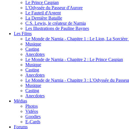
Le Prince Caspian
L'Odyssée du Passeur d'Aurore
Le Fauteil d'Argent
La Dernière Bataille
C.S. Lewis, le créateur de Narnia
Les Illustrations de Pauline Baynes
Les Films
Le Monde de Narnia - Chapitre 1 : Le Lion, La Sorcièr
Musique
Casting
Anecdotes
Le Monde de Narnia - Chapitre 2 : Le Prince Caspian
Musique
Casting
Anecdotes
Le Monde de Narnia - Chapitre 3 : L'Odyssée du Passeu
Musique
Casting
Anecdotes
Médias
Photos
Vidéos
Goodies
E-Cards
Forums