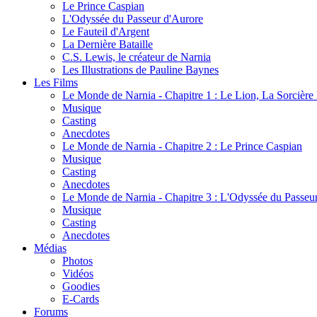
Le Prince Caspian
L'Odyssée du Passeur d'Aurore
Le Fauteil d'Argent
La Dernière Bataille
C.S. Lewis, le créateur de Narnia
Les Illustrations de Pauline Baynes
Les Films
Le Monde de Narnia - Chapitre 1 : Le Lion, La Sorcièr
Musique
Casting
Anecdotes
Le Monde de Narnia - Chapitre 2 : Le Prince Caspian
Musique
Casting
Anecdotes
Le Monde de Narnia - Chapitre 3 : L'Odyssée du Passeu
Musique
Casting
Anecdotes
Médias
Photos
Vidéos
Goodies
E-Cards
Forums