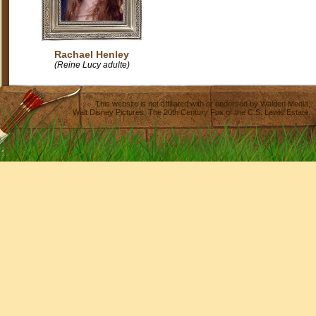
Rachael Henley
(Reine Lucy adulte)
This website is not affiliated with or endorsed by
Walden Media
,
Walt Disney Pictures
,
The 20th Century Fox
or the C.S. Lewis Estate.