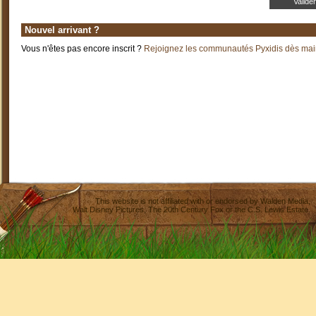
Nouvel arrivant ?
Vous n'êtes pas encore inscrit ?
Rejoignez les communautés Pyxidis dès main
This website is not affiliated with or endorsed by
Walden Media
,
Walt Disney Pictures
,
The 20th Century Fox
or the C.S. Lewis Estate.