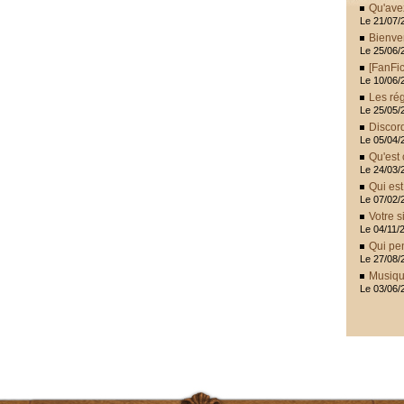
Qu'ave
Le 21/07/
Bienve
Le 25/06/
[FanFic
Le 10/06/
Les rég
Le 25/05/
Discor
Le 05/04/
Qu'est 
Le 24/03/
Qui es
Le 07/02/
Votre s
Le 04/11/
Qui pen
Le 27/08/
Musiqu
Le 03/06/