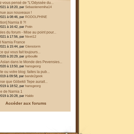
z-vous pensé de "L'Odyssée du...
2021 à 18:20, par
Sebastienemiha14
nue aux nouveaux !
2021 à 08:46, par
RODOLPHINE
tion] Narnia 8 ?!
2021 à 16:42, par
Potin
les du forum - Mise au point pour...
2021 à 17:56, par
Nivet12
d Narnia France
2021 à 15:44, par
Glenstorm
ce qui vous fait toujours...
2020 à 20:29, par
gribouille
t Aslan dans le Monde des Pevensies...
2020 à 13:50, par
hansgeorg
ite ou votre blog: faites la pub...
2019 à 09:58, par
bande2geek
se que Göbekli Tepe aurait...
2019 à 18:52, par
hansgeorg
e de Narnia 1
2019 à 20:28, par
Haldo
Accéder aux forums