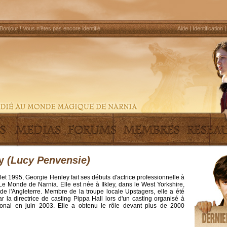
Bonjour !
Vous n'êtes pas encore identifié
.
Aide
|
Identification
ey
(Lucy Penvensie)
let 1995, Georgie Henley fait ses débuts d'actrice professionnelle à
e Monde de Narnia. Elle est née à Ilkley, dans le West Yorkshire,
de l'Angleterre. Membre de la troupe locale Upstagers, elle a été
r la directrice de casting Pippa Hall lors d'un casting organisé à
tional en juin 2003. Elle a obtenu le rôle devant plus de 2000