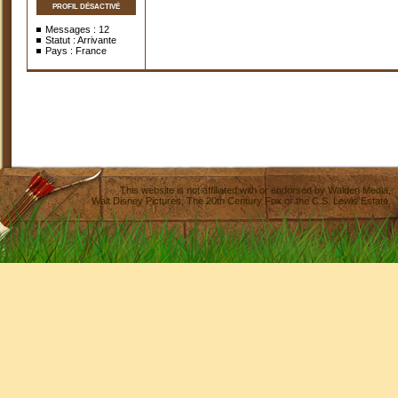
PROFIL DÉSACTIVÉ
Messages :
12
Statut : Arrivante
Pays : France
This website is not affiliated with or endorsed by
Walden Media
,
Walt Disney Pictures
,
The 20th Century Fox
or the C.S. Lewis Estate.