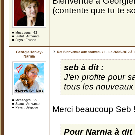
Bienvenue à Georgie
(contente que tu te so
Messages :
63
Statut : Arrivante
Pays : France
GeorgieHenley-
Re: Bienvenue aux nouveaux ! -
Le 26/05/2012 à 
Narnia
seb à dit :
J'en profite pour s
tous les nouveaux 
Messages :
25
Statut : Arrivante
Merci beaucoup Seb 
Pays : Belgique
Pour Narnia à dit 