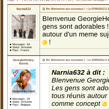
Page :
1 ...
|
10
|
11
|
12
|
13
|
14
|
15
|
16
|
17
|
18
|
... 20
|
Dernier message »
Narnia632
Re: Bienvenue aux nouveaux ! -
Le 07/05/2012 à 
BIenvenue GeorgieHenl
gens sont adorables ! 
autour d'un meme suj
!
Messages :
64
Statut : Arrivante
Pays : France
GeorgieHenley-
Re: Bienvenue aux nouveaux ! -
Le 10/05/2012 à 
Narnia
Narnia632 à dit :
BIenvenue GeorgieH
Les gens sont ador
tous réunis autour
Messages :
25
comme concept
Statut : Arrivante
Pays : Belgique