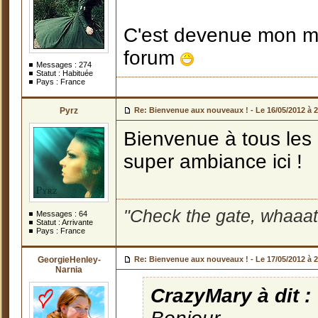
C'est devenue mon mot
forum
Messages :
274
Statut : Habituée
Pays : France
Pyrz
Re: Bienvenue aux nouveaux ! -
Le 16/05/2012 à 
Bienvenue à tous les n
super ambiance ici !
"Check the gate, whaaat
Messages :
64
Statut : Arrivante
Pays : France
GeorgieHenley-
Re: Bienvenue aux nouveaux ! -
Le 17/05/2012 à 
Narnia
CrazyMary à dit :