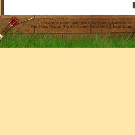
This website is not affiliated with or endorsed by
Walden Media
,
Walt Disney Pictures
,
The 20th Century Fox
or the C.S. Lewis Estate.