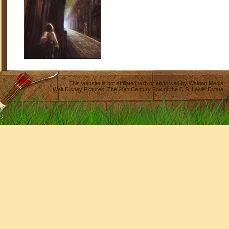
This website is not affiliated with or endorsed by
Walden Media
,
Walt Disney Pictures
,
The 20th Century Fox
or the C.S. Lewis Estate.