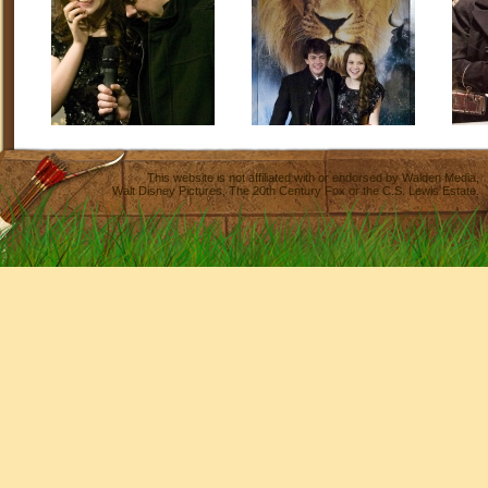
This website is not affiliated with or endorsed by
Walden Media
,
Walt Disney Pictures
,
The 20th Century Fox
or the C.S. Lewis Estate.