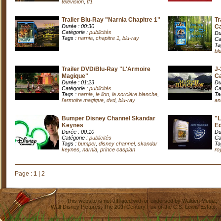
télévision
,
tf1
Trailer Blu-Ray "Narnia Chapitre 1"
Tr
Durée : 00:30
C
Catégorie :
publicités
Du
Tags :
narnia
,
chapitre 1
,
blu-ray
Ca
Ta
bl
Trailer DVD/Blu-Ray "L'Armoire
J-
Magique"
C
Durée : 01:23
Du
Catégorie :
publicités
Ca
Tags :
narnia
,
le lion
,
la sorcière blanche
,
Ta
l'armoire magique
,
dvd
,
blu-ray
an
Bumper Disney Channel Skandar
"L
Keynes
Ed
Durée : 00:10
Du
Catégorie :
publicités
Ca
Tags :
bumper
,
disney channel
,
skandar
Ta
keynes
,
narnia
,
prince caspian
ro
Page :
1
|
2
This website is not affiliated with or endorsed by
Walden Media
,
Walt Disney Pictures
,
The 20th Century Fox
or the C.S. Lewis Estate.