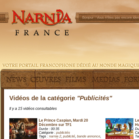
Bonjour !
Vous n'êtes pas encore ident
Vidéos de la catégorie
"Publicités"
Il y a 15 vidéos consultables
Le Prince Caspian, Mardi 20
Le
Décembre sur TF1
Hu
Durée : 00:35
Du
Catégorie :
publicités
Ca
Tags :
narnia 2
,
publicité
,
bande annonce
,
Ta