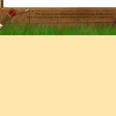
This website is not affiliated with or endorsed by
Walden Media
,
Walt Disney Pictures
,
The 20th Century Fox
or the C.S. Lewis Estate.