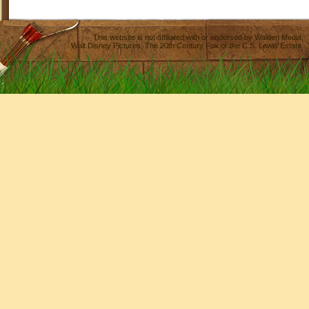
This website is not affiliated with or endorsed by
Walden Media
,
Walt Disney Pictures
,
The 20th Century Fox
or the C.S. Lewis Estate.