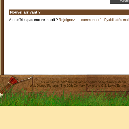
Nouvel arrivant ?
Vous n'êtes pas encore inscrit ?
Rejoignez les communautés Pyxidis dès main
This website is not affiliated with or endorsed by
Walden Media
,
Walt Disney Pictures
,
The 20th Century Fox
or the C.S. Lewis Estate.