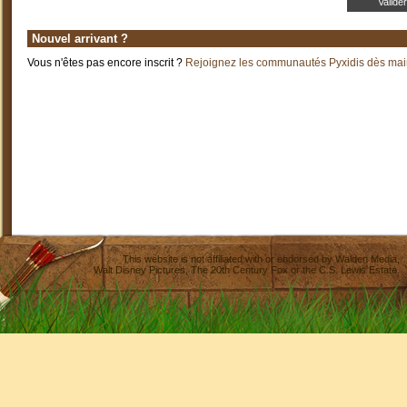
Nouvel arrivant ?
Vous n'êtes pas encore inscrit ?
Rejoignez les communautés Pyxidis dès main
This website is not affiliated with or endorsed by
Walden Media
,
Walt Disney Pictures
,
The 20th Century Fox
or the C.S. Lewis Estate.