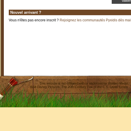
Nouvel arrivant ?
Vous n'êtes pas encore inscrit ?
Rejoignez les communautés Pyxidis dès main
This website is not affiliated with or endorsed by
Walden Media
,
Walt Disney Pictures
,
The 20th Century Fox
or the C.S. Lewis Estate.