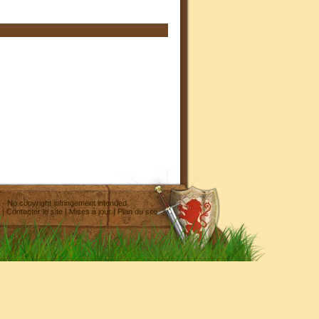
- No copyright infringement intended
|
Contacter le site
|
Mises à jour
|
Plan du site