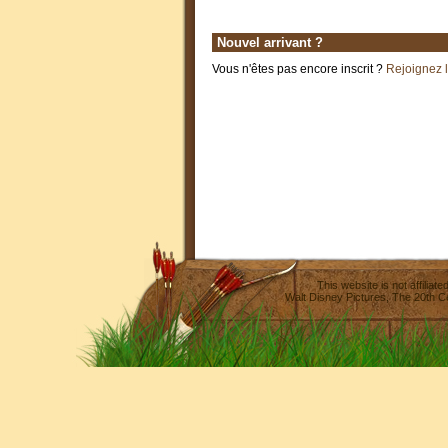
Nouvel arrivant ?
Vous n'êtes pas encore inscrit ?
Rejoignez 
This website is not affilia
Walt Disney Pictures
,
The 20th C