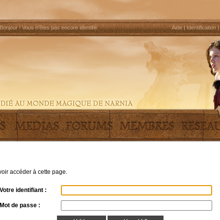
Bonjour !
Vous n'êtes pas encore identifié
.
Aide
|
Identification
uvoir accéder à cette page.
Votre identifiant :
Mot de passe :