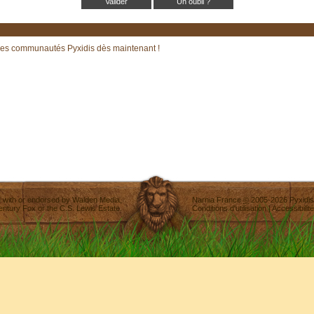
Un oubli ?
les communautés Pyxidis dès maintenant !
ted with or endorsed by
Walden Media
,
Narnia France
©
2005-2026
Pyxidis
entury Fox
or the C.S. Lewis Estate.
Conditions d'utilisation
|
Accessibilité