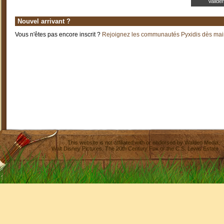
Nouvel arrivant ?
Vous n'êtes pas encore inscrit ?
Rejoignez les communautés Pyxidis dès main
This website is not affiliated with or endorsed by
Walden Media
,
Walt Disney Pictures
,
The 20th Century Fox
or the C.S. Lewis Estate.