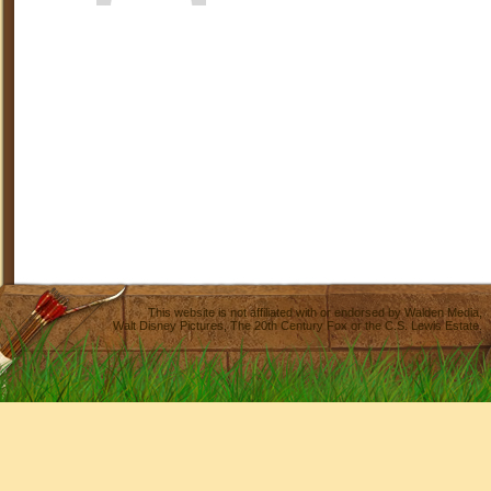
This website is not affiliated with or endorsed by
Walden Media
,
Walt Disney Pictures
,
The 20th Century Fox
or the C.S. Lewis Estate.