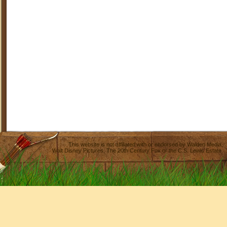
This website is not affiliated with or endorsed by
Walden Media
,
Walt Disney Pictures
,
The 20th Century Fox
or the C.S. Lewis Estate.