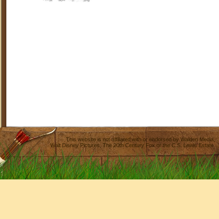
This website is not affiliated with or endorsed by
Walden Media
,
Walt Disney Pictures
,
The 20th Century Fox
or the C.S. Lewis Estate.