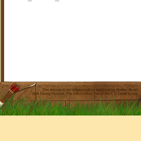
This website is not affiliated with or endorsed by
Walden Media
,
Walt Disney Pictures
,
The 20th Century Fox
or the C.S. Lewis Estate.