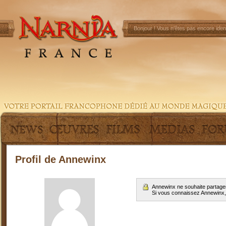
Bonjour !
Vous n'êtes pas encore ident
Profil de Annewinx
Annewinx ne souhaite partager
Si vous connaissez Annewinx