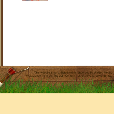
This website is not affiliated with or endorsed by
Walden Media
,
Walt Disney Pictures
,
The 20th Century Fox
or the C.S. Lewis Estate.