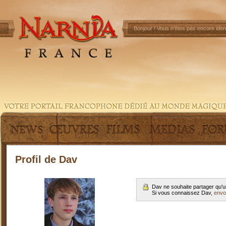
Bonjour !
Vous n'êtes pas encore ident
Profil de Dav
Dav ne souhaite partager qu'u
Si vous connaissez Dav,
envo