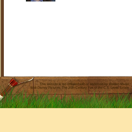
This website is not affiliated with or endorsed by
Walden Media
,
Walt Disney Pictures
,
The 20th Century Fox
or the C.S. Lewis Estate.