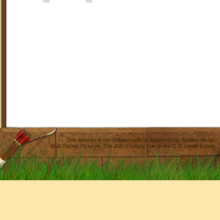
This website is not affiliated with or endorsed by
Walden Media
,
Walt Disney Pictures
,
The 20th Century Fox
or the C.S. Lewis Estate.