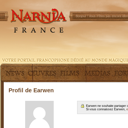
Bonjour !
Vous n'êtes pas encore ident
Profil de Earwen
Earwen ne souhaite partager q
Si vous connaissez Earwen,
e