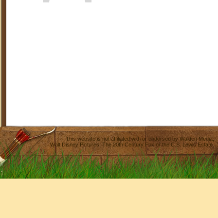
This website is not affiliated with or endorsed by
Walden Media
,
Walt Disney Pictures
,
The 20th Century Fox
or the C.S. Lewis Estate.