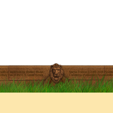
ted with or endorsed by
Walden Media
,
Narnia France
©
2005-2026
Pyxidis
entury Fox
or the C.S. Lewis Estate.
Conditions d'utilisation
|
Accessibilité