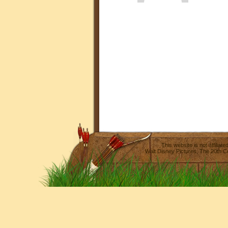
This website is not affilia
Walt Disney Pictures
,
The 20th C