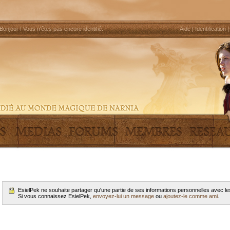
Bonjour !
Vous n'êtes pas encore identifié
.
Aide
|
Identification
EsielPek ne souhaite partager qu'une partie de ses informations personnelles avec 
Si vous connaissez EsielPek,
envoyez-lui un message
ou
ajoutez-le comme ami
.