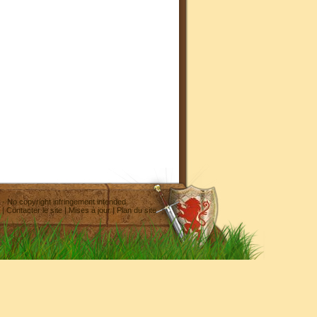
- No copyright infringement intended
|
Contacter le site
|
Mises à jour
|
Plan du site