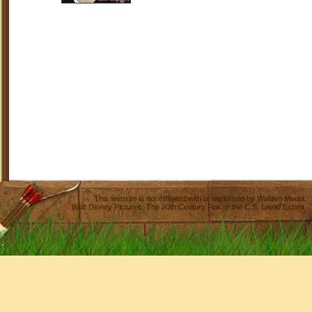
This website is not affiliated with or endorsed by
Walden Media
,
Walt Disney Pictures
,
The 20th Century Fox
or the C.S. Lewis Estate.