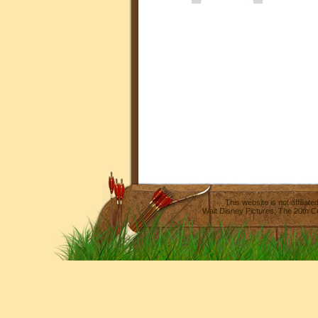
This website is not affilia
Walt Disney Pictures
,
The 20th C