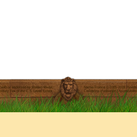
ted with or endorsed by
Walden Media
,
Narnia France
©
2005-2026
Pyxidis
entury Fox
or the C.S. Lewis Estate.
Conditions d'utilisation
|
Accessibilité