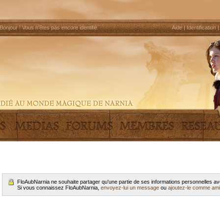
Bonjour !
Vous n'êtes pas encore identifié
.
Aide
|
Identification
FloAubNarnia ne souhaite partager qu'une partie de ses informations personnelles a
Si vous connaissez FloAubNarnia,
envoyez-lui un message
ou
ajoutez-le comme ami